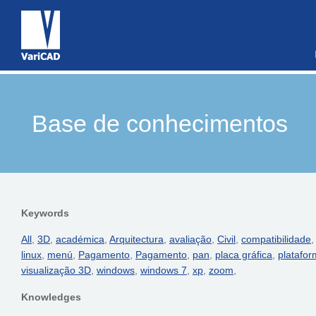
Base de conhecimentos
Keywords
All
,
3D
,
académica
,
Arquitectura
,
avaliação
,
Civil
,
compatibilidade
linux
,
menú
,
Pagamento
,
Pagamento
,
pan
,
placa gráfica
,
platafo
visualização 3D
,
windows
,
windows 7
,
xp
,
zoom
,
Knowledges