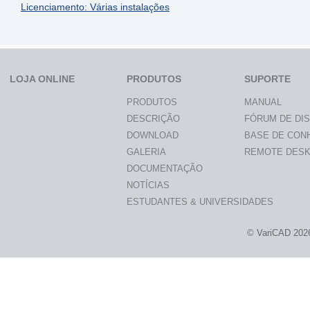
Licenciamento: Várias instalações
LOJA ONLINE
PRODUTOS
SUPORTE
PRODUTOS
MANUAL
DESCRIÇÃO
FÓRUM DE DI
DOWNLOAD
BASE DE CON
GALERIA
REMOTE DES
DOCUMENTAÇÃO
NOTÍCIAS
ESTUDANTES & UNIVERSIDADES
© VariCAD 202