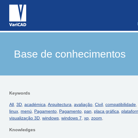
Base de conhecimentos
Keywords
All
,
3D
,
académica
,
Arquitectura
,
avaliação
,
Civil
,
compatibilidade
linux
,
menú
,
Pagamento
,
Pagamento
,
pan
,
placa gráfica
,
platafo
visualização 3D
,
windows
,
windows 7
,
xp
,
zoom
,
Knowledges