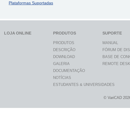
Plataformas Suportadas
LOJA ONLINE
PRODUTOS
SUPORTE
PRODUTOS
MANUAL
DESCRIÇÃO
FÓRUM DE DI
DOWNLOAD
BASE DE CON
GALERIA
REMOTE DES
DOCUMENTAÇÃO
NOTÍCIAS
ESTUDANTES & UNIVERSIDADES
© VariCAD 202