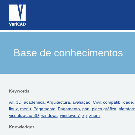
Base de conhecimentos
Keywords
All
,
3D
,
académica
,
Arquitectura
,
avaliação
,
Civil
,
compatibilidade
linux
,
menú
,
Pagamento
,
Pagamento
,
pan
,
placa gráfica
,
platafo
visualização 3D
,
windows
,
windows 7
,
xp
,
zoom
,
Knowledges