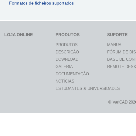
Formatos de ficheiros suportados
LOJA ONLINE
PRODUTOS
SUPORTE
PRODUTOS
MANUAL
DESCRIÇÃO
FÓRUM DE DI
DOWNLOAD
BASE DE CON
GALERIA
REMOTE DES
DOCUMENTAÇÃO
NOTÍCIAS
ESTUDANTES & UNIVERSIDADES
© VariCAD 202