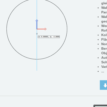
gle
Wah
Par
Wah
ge
Wer
Roh
Kol
Flä
Nor
Ber
Obj
Aut
Sch
Var
...