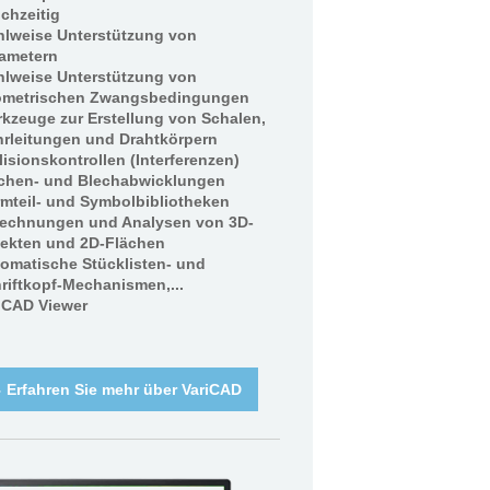
ichzeitig
lweise Unterstützung von
ametern
lweise Unterstützung von
ometrischen Zwangsbedingungen
kzeuge zur Erstellung von Schalen,
rleitungen und Drahtkörpern
lisionskontrollen (Interferenzen)
chen- und Blechabwicklungen
mteil- und Symbolbibliotheken
echnungen und Analysen von 3D-
ekten und 2D-Flächen
omatische Stücklisten- und
riftkopf-Mechanismen,...
iCAD Viewer
Erfahren Sie mehr über VariCAD