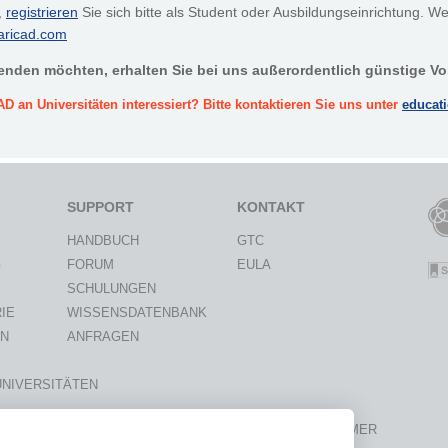
,
registrieren
Sie sich bitte als Student oder Ausbildungseinrichtung. Wenn
aricad.com
wenden möchten, erhalten Sie bei uns außerordentlich günstige V
 an Universitäten interessiert? Bitte kontaktieren Sie uns unter
educat
SUPPORT
KONTAKT
HANDBUCH
GTC
G
FORUM
EULA
SCHULUNGEN
IE
WISSENSDATENBANK
ON
ANFRAGEN
UNIVERSITÄTEN
© VariCAD 2026 |
PRIVACY POLICY
|
DISCLAIMER