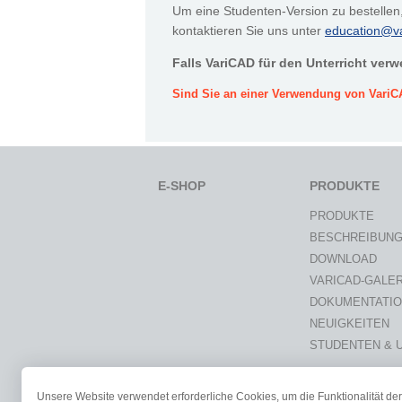
Um eine Studenten-Version zu bestellen
kontaktieren Sie uns unter
education@v
Falls VariCAD für den Unterricht ver
Sind Sie an einer Verwendung von VariCAD
E-SHOP
PRODUKTE
PRODUKTE
BESCHREIBUN
DOWNLOAD
VARICAD-GALER
DOKUMENTATI
NEUIGKEITEN
STUDENTEN & 
Unsere Website verwendet erforderliche Cookies, um die Funktionalität der