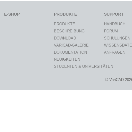
E-SHOP
PRODUKTE
SUPPORT
PRODUKTE
HANDBUCH
BESCHREIBUNG
FORUM
DOWNLOAD
SCHULUNGEN
VARICAD-GALERIE
WISSENSDAT
DOKUMENTATION
ANFRAGEN
NEUIGKEITEN
STUDENTEN & UNIVERSITÄTEN
© VariCAD 202