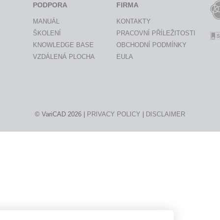
PODPORA
FIRMA
MANUÁL
KONTAKTY
ŠKOLENÍ
PRACOVNÍ PŘÍLEŽITOSTI
KNOWLEDGE BASE
OBCHODNÍ PODMÍNKY
VZDÁLENÁ PLOCHA
EULA
© VariCAD 2026 |
PRIVACY POLICY
|
DISCLAIMER