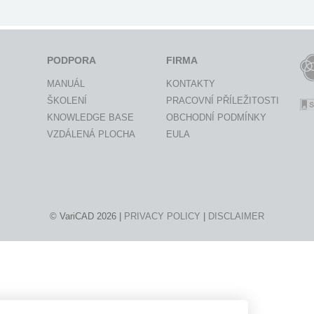
PODPORA
FIRMA
MANUÁL
KONTAKTY
ŠKOLENÍ
PRACOVNÍ PŘÍLEŽITOSTI
KNOWLEDGE BASE
OBCHODNÍ PODMÍNKY
VZDÁLENÁ PLOCHA
EULA
© VariCAD 2026 |
PRIVACY POLICY
|
DISCLAIMER