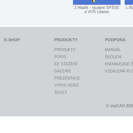
J.Hladík - student SPŠSE
L.Bu
a VOŠ Liberec
E-SHOP
PRODUKTY
PODPORA
PRODUKTY
MANUÁL
POPIS
ŠKOLENÍ
KE STAŽENÍ
KNOWLEDGE 
GALERIE
VZDÁLENÁ PL
PREZENTACE
VÝPIS VERZÍ
ŠKOLY
© VariCAD 202