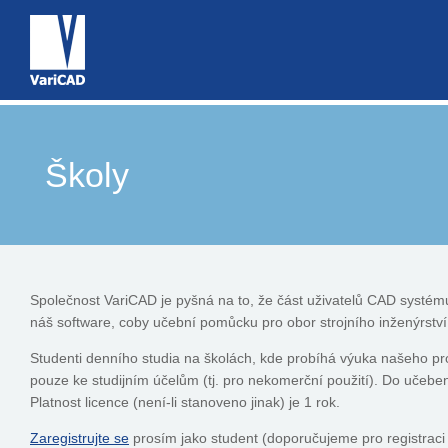
Školy
Společnost VariCAD je pyšná na to, že část uživatelů CAD systém
náš software, coby učební pomůcku pro obor strojního inženýrstv
Studenti denního studia na školách, kde probíhá výuka našeho p
pouze ke studijním účelům (tj. pro nekomerční použití). Do učebe
Platnost licence (není-li stanoveno jinak) je 1 rok.
Zaregistrujte se
prosím jako student (doporučujeme pro registraci p