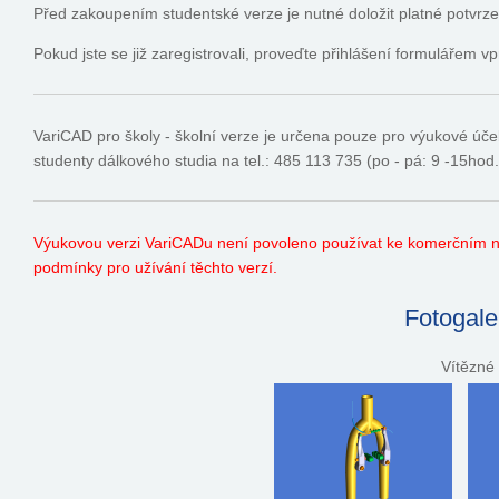
Před zakoupením studentské verze je nutné doložit platné potvrzen
Pokud jste se již zaregistrovali, proveďte přihlášení formulářem v
VariCAD pro školy - školní verze je určena pouze pro výukové úč
studenty dálkového studia na tel.: 485 113 735 (po - pá: 9 -15hod.
Výukovou verzi VariCADu není povoleno používat ke komerčním ne
podmínky pro užívání těchto verzí.
Fotogale
Vítězné 